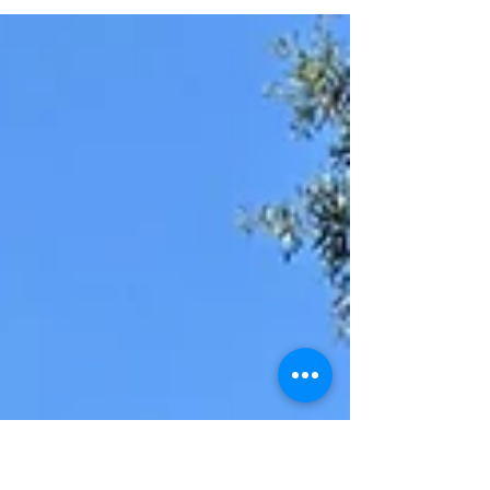
alarmiert. Aus bislang unbekannter Ursache
kollidierten zwei PKW frontal miteinander.
Glücklicherweise wurde bei dem Unfall niemand
verletzt. Aufgrund der beschädigten Fahrzeuge
sowie der auf der Fahrbahn verteilten Fahrzeugteile
und ausgelaufenen Betriebsmittel musste die
Kreuzung für rund eine halbe Stunde gesperrt
werden. Unsere Aufgabe bestand darin, die
Unfallstelle abzusichern, Trümme