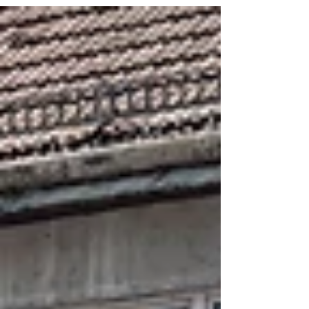
miteinander. Dabei wurde ein Fahrzeug gerammt,
während das zweite Fahrzeug in weiterer Folge
gegen eine Mauer prallte und dort zum Stillstand
kam. Polizei, Rettungsdienst sowie die Feuerwehren
waren rasch vor Ort und sicherten die Unfallstelle
ab. Gemeinsam mit der Freiwilligen Feuerwehr
Alland wurden di