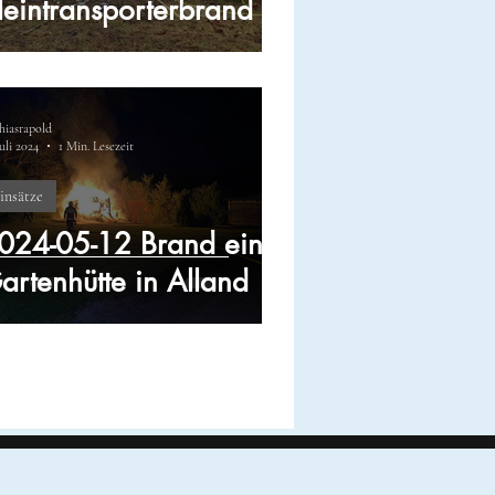
leintransporterbrand
hiasrapold
Juli 2024
1 Min. Lesezeit
insätze
024-05-12 Brand einer
artenhütte in Alland