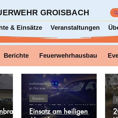
EUERWEHR GROISBACH
hte & Einsätze
Veranstaltungen
Üb
Berichte
Feuerwehrhausbau
Ev
mathiasrapold
mat
30. Dez. 2024
1 Min. Lesezeit
24. 
Einsätze
E
2024-12-24 Technischer
nbrand
Einsatz am heiligen
2