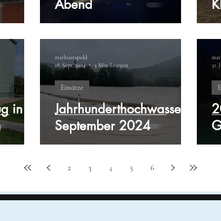
Abend
K
mathiasrapold
mat
18. Sept. 2024
3 Min. Lesezeit
31. 
Einsätze
E
g in
Jahrhunderthochwasser
2
n
September 2024
G
2
3
4
5
6