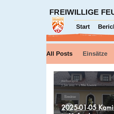
FREIWILLIGE F
Start
Beric
All Posts
Einsätze
mathiasrapold
7. Jan. 2025
2 Min. Lesezeit
Einsätze
2025-01-05 Kami