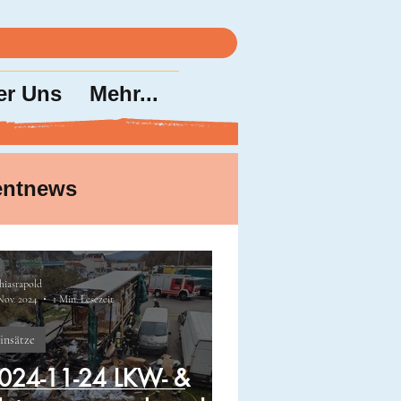
er Uns
Mehr...
entnews
hiasrapold
Nov. 2024
1 Min. Lesezeit
insätze
024-11-24 LKW- &