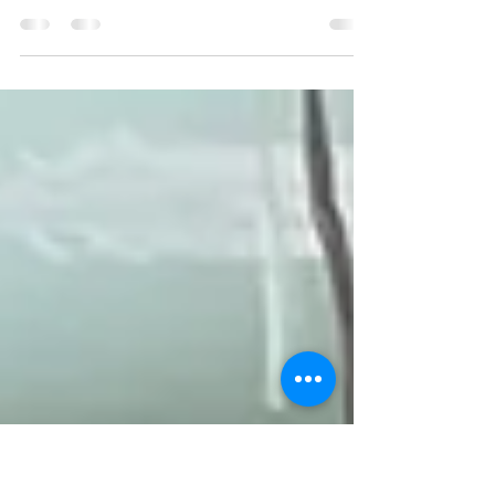
Ein weiterer Meilenstein ist erreicht. Kurz nach der
sehr intensiven Hochweasserwoche konnte wir die
Fliesenarbeiten fertigstellen, Ein...