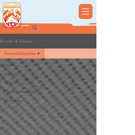
Berichte & Einsätze
Feuerwehrhausbau
All Posts
Einsätze
Berichte
Feuerwehrhausbau
Eventnews