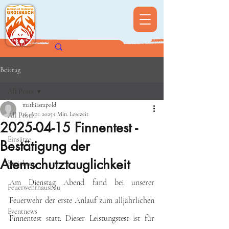
Beitrag
All Posts
mathiasrapold
16. Apr. 2025
1 Min. Lesezeit
All Posts
2025-04-15 Finnentest -
Einsätze
Bestätigung der
Atemschutztauglichkeit
Berichte
Am Dienstag Abend fand bei unserer 
Feuerwehrhausbau
Feuerwehr der erste Anlauf zum alljährlichen 
Eventnews
Finnentest statt. Dieser Leistungstest ist für 