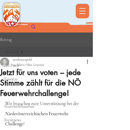
Beitrag
All Posts
mathiasrapold
13. März
1 Min. Lesezeit
All Posts
Jetzt für uns voten – jede
Einsätze
Stimme zählt für die NÖ
Feuerwehrchallenge!
Berichte
Wir brauchen eure Unterstützung bei der 
Feuerwehrhausbau
Niederösterreichischen Feuerwehr 
Eventnews
Challenge
!