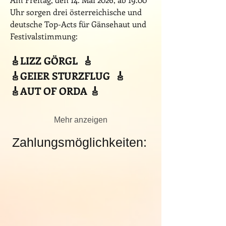
Uhr sorgen drei österreichische und 
deutsche Top-Acts für Gänsehaut und 
Festivalstimmung:
🎸LIZZ GÖRGL  🎸
🎸GEIER STURZFLUG  🎸
🎸AUT OF ORDA 🎸
Mehr anzeigen
Zahlungsmöglichkeiten: