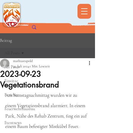
Beitrag
All Posts
mathiasrapold
31. Juli 2024
1 Min. Lesezeit
All Posts
2023-09-23
Einsätze
Vegetationsbrand
Berichte
Am Samstagnachmittag wurden wir zu 
einem Vegetationsbrand alarmiert. In einem 
Feuerwehrhausbau
Park, Nähe des Rehab Zentrum, fing ein auf 
Eventnews
einem Baum befestigter Mistkübel Feuer.