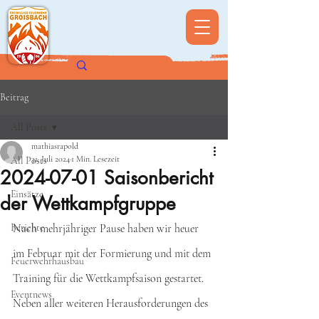
Beitrag
All Posts
mathiasrapold
31. Juli 2024
1 Min. Lesezeit
All Posts
2024-07-01 Saisonbericht
Einsätze
der Wettkampfgruppe
Berichte
Nach mehrjähriger Pause haben wir heuer 
im Februar mit der Formierung und mit dem 
Feuerwehrhausbau
Training für die Wettkampfsaison gestartet. 
Eventnews
Neben aller weiteren Herausforderungen des 