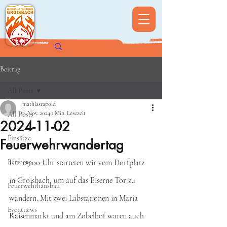
Beitrag
All Posts
mathiasrapold
3. Nov. 2024
1 Min. Lesezeit
All Posts
2024-11-02
Einsätze
Feuerwehrwandertag
Berichte
Um 09:00 Uhr starteten wir vom Dorfplatz 
in Groisbach, um auf das Eiserne Tor zu 
Feuerwehrhausbau
wandern. Mit zwei Labstationen in Maria 
Eventnews
Raisenmarkt und am Zobelhof waren auch 