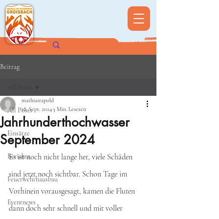
Beitrag
All Posts
mathiasrapold
18. Sept. 2024
3 Min. Lesezeit
All Posts
Jahrhunderthochwasser
Einsätze
September 2024
Berichte
Es ist noch nicht lange her, viele Schäden 
sind jetzt noch sichtbar. Schon Tage im 
Feuerwehrhausbau
Vorhinein vorausgesagt, kamen die Fluten 
Eventnews
dann doch sehr schnell und mit voller 