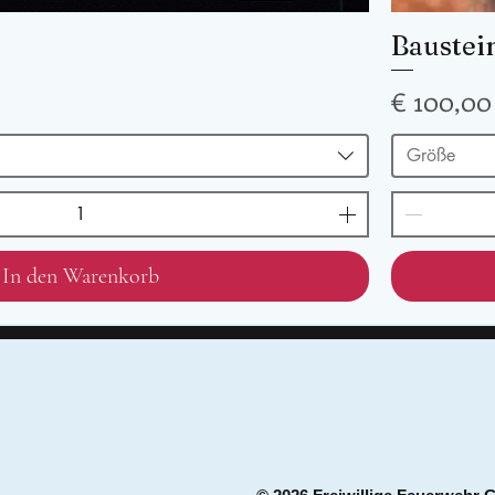
Baustei
Preis
€ 100,00
Größe
In den Warenkorb