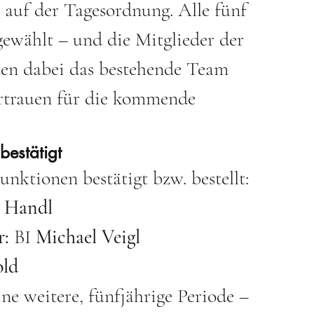
uf der Tagesordnung. Alle fünf 
wählt – und die Mitglieder der 
ten dabei das bestehende Team 
rtrauen für die kommende 
bestätigt
nktionen bestätigt bzw. bestellt:
 Handl
r:
 BI 
Michael Veigl
old
e weitere, fünfjährige Periode – 