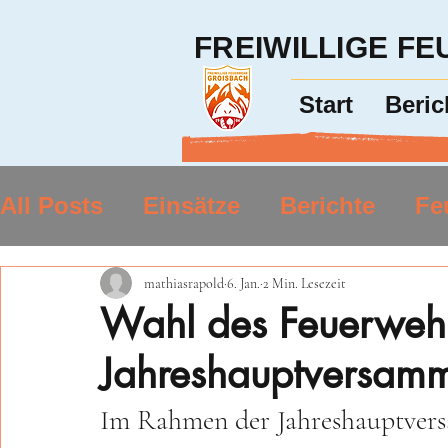
FREIWILLIGE F
Start
Beric
All Posts
Einsätze
Berichte
Fe
mathiasrapold
6. Jan.
2 Min. Lesezeit
Wahl des Feuerweh
Jahreshauptversam
Im Rahmen der Jahreshauptvers